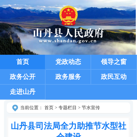
首页
党政动态
领导之窗
政务公开
政务服务
政民互动
走进山丹
当前位置：
首页
>
专题栏目
>
节水宣传
山丹县司法局全力助推节水型社
会建设