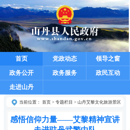
首页
党政动态
领导之窗
政务公开
政务服务
政民互动
走进山丹
当前位置：
首页
>
专题栏目
>
山丹艾黎文化旅游景区
感悟信仰力量——艾黎精神宣讲
走进驻丹武警中队