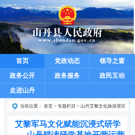
首页
党政动态
领导之窗
政务公开
政务服务
政民互动
走进山丹
当前位置：
首页
>
专题栏目
>
山丹艾黎文化旅游景区
艾黎军马文化赋能沉浸式研学
——山丹耕读研学基地开营运营