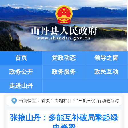
首页
党政动态
领导之窗
政务公开
政务服务
政民互动
走进山丹
当前位置：
首页
>
专题栏目
>
“三抓三促”行动进行时
张掖山丹：多能互补破局擎起绿
电脊梁