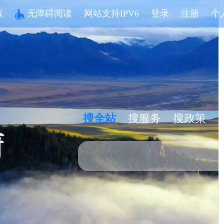
版
无障碍阅读
网站支持IPV6
登录
注册
个
搜全站
搜服务
搜政策