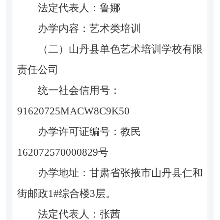
法定代表人：
鲁娜
办学内容：艺术类培训
（二）山丹县单色艺术培训
学校
有限
责任
公司
统一社会信用号：
91620725MACW8C9K50
办学许可证编号：教民
162072570000829
号
办学地址：
甘肃省张掖市
山丹县仁和
街邮政
1#
综合楼
3
层。
法定代表人：
张茜