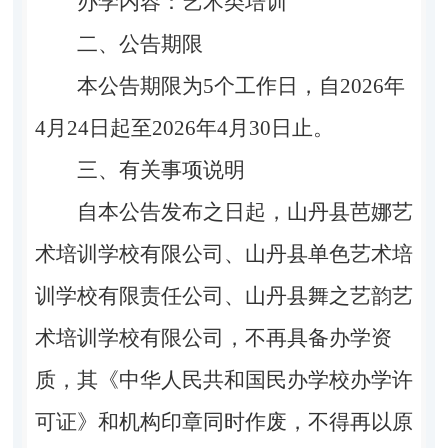
办学内容：艺术类培训
二、公告期限
本公告期限为
5
个工作日，自
2026
年
4
月
24
日起至
2026
年
4
月
30
日止。
三、有关事项说明
自本公告发布之日起，
山丹县芭娜艺
术培训学校有限公司
、
山丹县单色艺术培
训
学校
有限
责任
公司
、山丹县舞之艺韵艺
术培训学校有限公司，
不再具备办学资
质，其《中华人民共和国民办学校办学许
可证》和机构印章同时作废，不得再以原