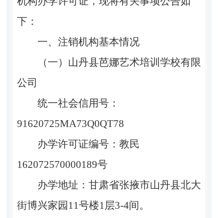
机构办学许可证，现将有关事项公告如
下：
一、注销机构基本情况
（一）山丹县芭娜艺术培训学校有限
公司
统一社会信用号：
91620725MA73Q0QT78
办学许可证
编
号：教民
162072570000189
号
办学地址：甘肃省张掖市
山丹县北大
街博兴家园
11
号楼
1
层
3-4
间。