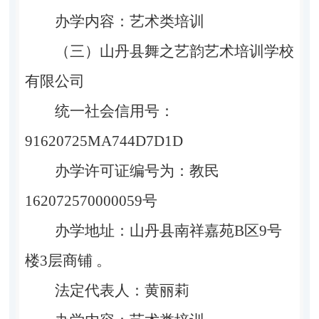
办学内容：艺术类培训
（三）
山丹县舞之艺韵艺术培训学校
有限公司
统一社会信用号：
91620725MA7
44D7D1D
办学
许可证编号为：
教民
162072570000059
号
办学地址：山丹县南祥嘉苑
B
区
9
号
楼
3
层商铺 。
法定代表人
：
黄丽莉