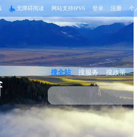
版
无障碍阅读
网站支持IPV6
登录
注册
个
搜全站
搜服务
搜政策