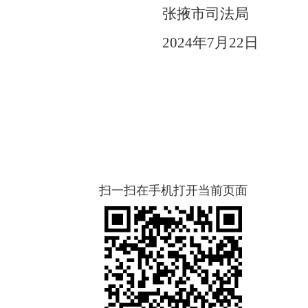
市司法局
0
24
年
7
月
22
日
扫一扫在手机打开当前页面