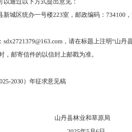
可以通过以下方式提出意见：
县新城区统办一号楼
223
室，邮政编码：
734100
，
：
sdx2721379@163.com
，请在标题上注明“山丹
时，邮寄信件的以信封上邮戳为准。
025-2030
）年征求意见稿
丹县林业和草原局
2025
年
5
月
6
日