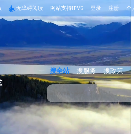
版
无障碍阅读
网站支持IPV6
登录
注册
个
搜全站
搜服务
搜政策