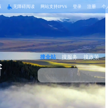
版
无障碍阅读
网站支持IPV6
登录
注册
个
搜全站
搜服务
搜政策