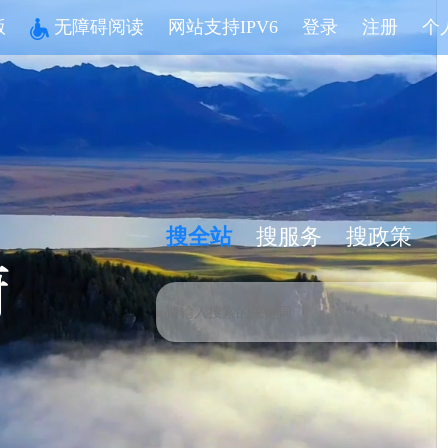
版
无障碍阅读
网站支持IPV6
登录
注册
个
搜全站
搜服务
搜政策