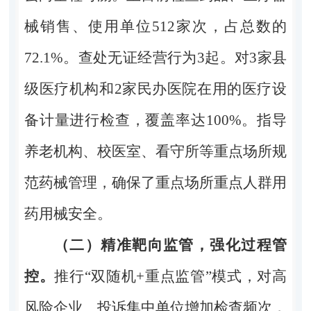
械销售、使用单位
512
家次，占总数的
72.1%
。查处无证经营行为
3
起。对
3
家县
级医疗机构和
2
家民办医院在用的医疗设
备计量进行检查，覆盖率达
100%
。指导
养老机构、校医室、看守所等重点场所规
范药械管理，确保了重点场所重点人群用
药用械安全。
（二）精准靶向监管，强化过程管
控。
推行“双随机
+
重点监管”模式，对高
风险企业、投诉集中单位增加检查频次，