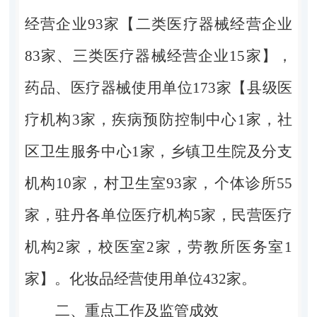
经营企业
93
家【二类医疗器械经营企业
83
家、三类医疗器械经营企业
15
家】，
药品、医疗器械使用单位
173
家【县级医
疗机构
3
家，疾病预防控制中心
1
家，社
区卫生服务中心
1
家，乡镇卫生院及分支
机构
10
家，村卫生室
93
家，个体诊所
55
家，驻丹各单位医疗机构
5
家，民营医疗
机构
2
家，校医室
2
家，劳教所医务室
1
家】。化妆品经营使用单位
432
家。
二、重点工作及监管成效