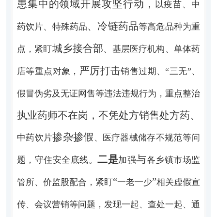
患集中的领域开展攻坚行动，
以疫苗、中
、冷链药品
药饮片、特殊药品
等高危品种为重
城乡接合部
点，紧盯
、基层医疗机构、单体药
严厉打击
店等重点对象，
销售过期、
“三无”、
假冒伪劣及
无证网售等违法违规行为，重点整治
执业药师不在岗，不凭处方销售处方药、
掺杂掺假
中药饮片
、医疗器械储存不规范等问
二是
与
题，守住安全底线。
加强
各乡镇市场监
“
”
管所、价监股配合，紧盯
一老一少
相关虚假宣
传、会议营销等问题，发现一起、查处一起、通