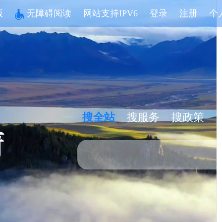
版
无障碍阅读
网站支持IPV6
登录
注册
个
搜全站
搜服务
搜政策