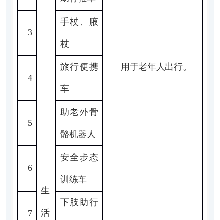
手杖、腋
3
杖
旅行便携
用于老年人出行。
4
车
助老外骨
5
骼机器人
安全步态
6
训练车
生
下肢助行
活
7