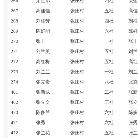
266
杲金弟
张庄村
四社
杲金
267
高佳佳
张庄村
五社
高佳
268
刘桂芳
张庄村
四社
刘桂
269
陈好能
张庄村
六社
陈好
270
张丰
张庄村
一社
张丰
271
刘兰英
张庄村
五社
刘兰
272
高红梅
张庄村
五社
高红
273
刘兰兰
张庄村
一社
刘兰
274
张克贵
张庄村
八社
张克
461
张新成
张庄村
二社
张新
462
张立文
张庄村
三社
张立
470
陈多兰
张庄村
六社
陈多
471
张秀
张庄村
六社
张秀
472
张兰花
张庄村
五社
张兰