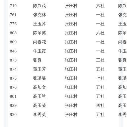
719
陈兴茂
张庄村
六社
陈兴
761
张克林
张庄村
一社
张克
776
王玉萍
张庄村
一社
王玉
808
陈翠英
张庄村
六社
陈翠
809
尚春花
张庄村
一社
尚春
846
牛玉霞
张庄村
一社
牛玉
873
张良
张庄村
三社
张良
874
董玉芳
张庄村
五社
董玉
875
张璐璐
张庄村
七社
张璐
876
高加文
张庄村
五社
高加
901
高玉兰
张庄村
五社
高玉
929
高玉莹
张庄村
四社
高玉
930
李秀英
张庄村
五社
李秀