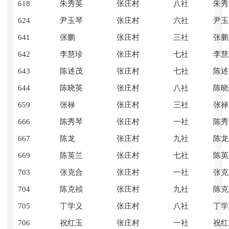
618
朱秀英
张庄村
八社
朱秀
624
尹玉琴
张庄村
六社
尹玉
641
张鹏
张庄村
三社
张鹏
642
李慧珍
张庄村
七社
李慧
643
陈述茂
张庄村
七社
陈述
644
陈晓英
张庄村
八社
陈晓
659
张禄
张庄村
三社
张禄
666
陈秀琴
张庄村
一社
陈秀
667
陈龙
张庄村
九社
陈龙
669
陈英兰
张庄村
七社
陈英
703
张克合
张庄村
一社
张克
704
陈克祯
张庄村
九社
陈克
705
丁学义
张庄村
八社
丁学
706
祝红玉
张庄村
一社
祝红