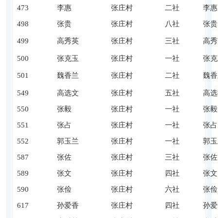
473
李惠
张庄村
二社
李惠
498
张贵
张庄村
八社
张贵
499
高秀英
张庄村
三社
高秀
500
张克玉
张庄村
一社
张克
501
魏香兰
张庄村
二社
魏香
549
高选文
张庄村
五社
高选
550
张毅
张庄村
一社
张毅
551
张占
张庄村
一社
张占
552
郭玉兰
张庄村
一社
郭玉
587
张佐
张庄村
三社
张佐
589
张文
张庄村
四社
张文
590
张俭
张庄村
六社
张俭
617
孙爱香
张庄村
四社
孙爱