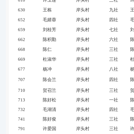
618
许玉莲
岸头村
三社
630
王栋
岸头村
九社
652
毛婧蓉
岸头村
四社
659
刘桂芳
岸头村
七社
662
陈积勤
岸头村
六社
668
陈仁
岸头村
三社
669
杜淑华
岸头村
三社
677
杨冲
岸头村
八社
707
陈会兰
岸头村
四社
710
贺召兰
岸头村
三社
713
陈好松
岸头村
一社
732
毛湖清
岸头村
四社
741
陈好俊
岸头村
三社
791
许爱国
岸头村
三社