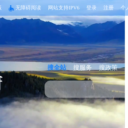
版
无障碍阅读
网站支持IPV6
登录
注册
个
搜全站
搜服务
搜政策