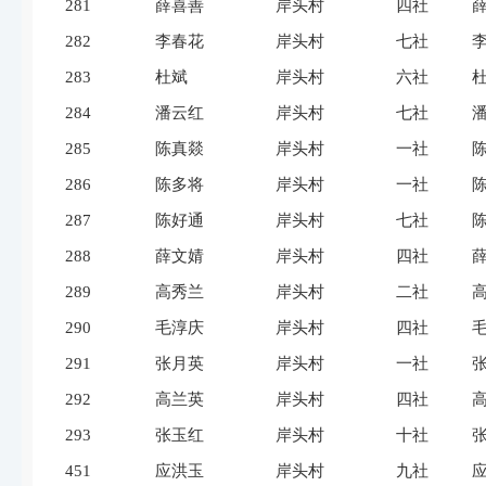
281
薛喜善
岸头村
四社
282
李春花
岸头村
七社
283
杜斌
岸头村
六社
284
潘云红
岸头村
七社
285
陈真燚
岸头村
一社
286
陈多将
岸头村
一社
287
陈好通
岸头村
七社
288
薛文婧
岸头村
四社
289
高秀兰
岸头村
二社
290
毛淳庆
岸头村
四社
291
张月英
岸头村
一社
292
高兰英
岸头村
四社
293
张玉红
岸头村
十社
451
应洪玉
岸头村
九社