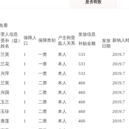
是否有效
名册
享受人信息
发放信息
保障人
户主和受
保障类别
新纳入
受补（益）
发放
口
益人关系
补贴金额
人姓名
日期
苏兰英
1
一类
本人
533
2019.7
陈兰花
1
一类
本人
533
2019.7
尚兴萍
1
一类
本人
533
2019.7
杜兰英
1
二类
本人
460
2019.7
许兴国
1
二类
本人
460
2019.7
范玉兰
1
二类
本人
460
2019.7
周玉珍
1
二类
本人
460
2019.7
王香莲
1
二类
本人
460
2019.7