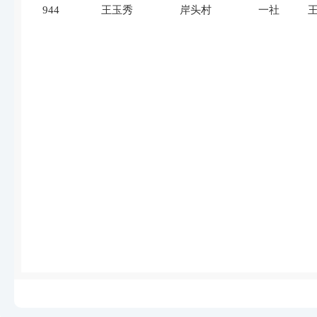
944
王玉秀
岸头村
一社