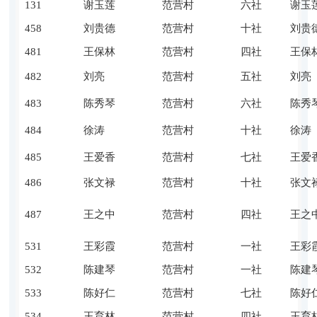
131
谢玉莲
范营村
六社
谢玉
458
刘贵德
范营村
十社
刘贵
481
王保林
范营村
四社
王保
482
刘亮
范营村
五社
刘亮
483
陈秀琴
范营村
六社
陈秀
484
徐涛
范营村
十社
徐涛
485
王爱香
范营村
七社
王爱
486
张文禄
范营村
十社
张文
487
王之中
范营村
四社
王之
531
王彩霞
范营村
一社
王彩
532
陈建琴
范营村
一社
陈建
533
陈好仁
范营村
七社
陈好
534
王育林
范营村
四社
王育