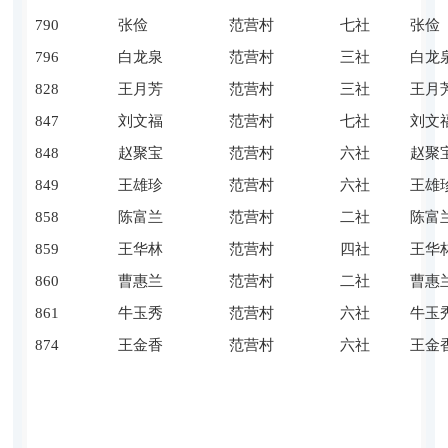
790
张俭
范营村
七社
张俭
796
白龙泉
范营村
三社
白龙
828
王月芳
范营村
三社
王月
847
刘文福
范营村
七社
刘文
848
赵聚宝
范营村
六社
赵聚
849
王雄珍
范营村
六社
王雄
858
陈富兰
范营村
二社
陈富
859
王华林
范营村
四社
王华
860
曹惠兰
范营村
二社
曹惠
861
牛玉秀
范营村
六社
牛玉
874
王金香
范营村
六社
王金