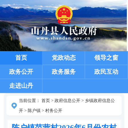
首页
党政动态
领导之窗
政务公开
政务服务
政民互动
走进山丹
当前位置：
首页
>
政府信息公开
>
乡镇政府信息公
开
>
陈户镇
>
村务公开
陈户镇范营村2026年6月份农村