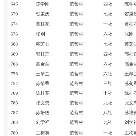
646
陈学刚
范营村
四社
陈学
670
贺秉庆
范营村
七社
贺秉
674
黄桂花
范营村
一社
黄桂
676
张刚
范营村
六社
张刚
688
苏芝香
范营村
七社
苏芝
689
郭桂莲
范营村
四社
郭桂
708
高金兰
范营村
六社
高金
756
王翠兰
范营村
六社
王翠
757
苏菊香
范营村
三社
苏菊
769
陈桂花
范营村
十社
陈桂
786
张文忠
范营村
九社
张文
787
苏培德
范营村
八社
苏培
788
刘学祥
范营村
九社
刘学
789
王梅英
范营村
一社
王梅