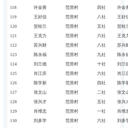
118
许金善
范营村
四社
许金
119
王好信
范营村
八社
王好
120
贺桂兰
范营村
五社
贺桂
121
王克力
范营村
六社
王克
122
苏兴财
范营村
八社
苏兴
123
陈永福
范营村
九社
陈永
124
刘兰德
范营村
十社
刘兰
125
肖江庆
范营村
六社
肖江
126
陈学新
范营村
四社
陈学
127
张文山
范营村
二社
张文
128
张兴才
范营村
五社
张兴
129
肖维忠
范营村
一社
肖维
130
刘多学
范营村
六社
刘多