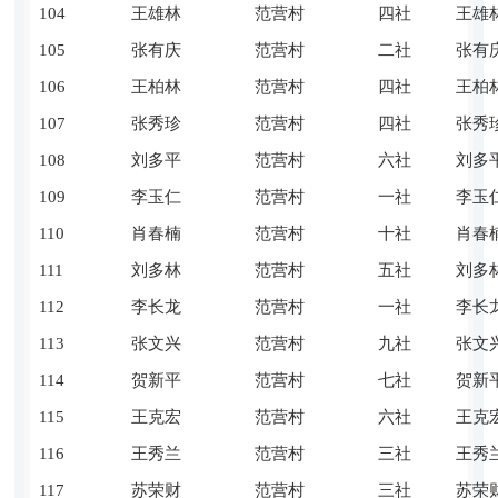
104
王雄林
范营村
四社
王雄
105
张有庆
范营村
二社
张有
106
王柏林
范营村
四社
王柏
107
张秀珍
范营村
四社
张秀
108
刘多平
范营村
六社
刘多
109
李玉仁
范营村
一社
李玉
110
肖春楠
范营村
十社
肖春
111
刘多林
范营村
五社
刘多
112
李长龙
范营村
一社
李长
113
张文兴
范营村
九社
张文
114
贺新平
范营村
七社
贺新
115
王克宏
范营村
六社
王克
116
王秀兰
范营村
三社
王秀
117
苏荣财
范营村
三社
苏荣