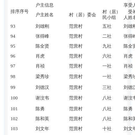
户主信息
享受
排序序号
村（居）
受补
户主姓名
村（居）委会
民小组
人姓
93
刘雄刚
范营村
五社
刘雄
94
张得峰
范营村
二社
张得
95
陈全贤
范营村
九社
陈全
96
肖虎
范营村
六社
肖虎
97
肖祯
范营村
一社
肖祯
98
梁秀珍
范营村
一社
梁秀
99
刘德汉
范营村
三社
刘德
100
谢汶韦
范营村
八社
谢汶
101
陈勇
范营村
八社
陈勇
102
陈和英
范营村
八社
陈和
103
刘文年
范营村
十社
刘文