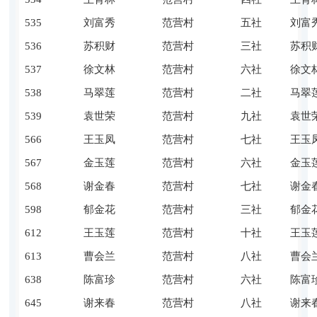
535
刘富秀
范营村
五社
刘富
536
苏积财
范营村
三社
苏积
537
徐文林
范营村
六社
徐文
538
马翠莲
范营村
二社
马翠
539
袁世荣
范营村
九社
袁世
566
王玉凤
范营村
七社
王玉
567
金玉莲
范营村
六社
金玉
568
谢金春
范营村
七社
谢金
598
郁金花
范营村
三社
郁金
612
王玉莲
范营村
十社
王玉
613
曹会兰
范营村
八社
曹会
638
陈富珍
范营村
六社
陈富
645
谢来春
范营村
八社
谢来