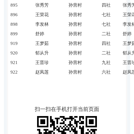
895
张秀芳
孙营村
四社
张秀
896
王荣花
孙营村
七社
王荣
898
李发林
孙营村
七社
李发
899
舒婷
孙营村
二社
舒婷
919
王梦茹
孙营村
四社
王梦
920
郁从升
孙营村
二社
郁从
921
王晋珍
孙营村
九社
王晋
922
赵凤莲
孙营村
六社
赵凤
扫一扫在手机打开当前页面