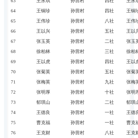
63
王永琪
孙营村
四社
王永
64
王铜珍
孙营村
四社
王铜
65
王伟珍
孙营村
八社
王伟
66
王以兴
孙营村
五社
王以
67
张玉英
孙营村
二社
张玉
68
徐柏林
孙营村
三社
徐柏
69
王以虎
孙营村
四社
王以
70
张菊英
孙营村
五社
张菊
71
张梅英
孙营村
九社
张梅
72
张明厚
孙营村
十社
张明
73
郁琪山
孙营村
二社
郁琪
74
王德良
孙营村
一社
王德
75
曹克福
孙营村
一社
曹克
76
王克财
孙营村
八社
王克