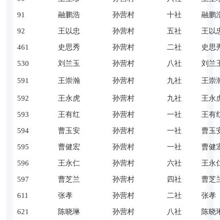
91
融鹏浩
孙营村
十社
融鹏
92
王以忠
孙营村
五社
王以
461
史思秀
孙营村
二社
史思
530
刘兰玉
孙营村
八社
刘兰
591
王崇瀚
孙营村
九社
王崇
592
王永虎
孙营村
九社
王永
593
王有红
孙营村
一社
王有
594
曹玉安
孙营村
一社
曹玉
595
曹健宏
孙营村
一社
曹健
596
王永仁
孙营村
六社
王永
597
曹芝兰
孙营村
四社
曹芝
611
张孝
孙营村
二社
张孝
621
陈晓琳
孙营村
八社
陈晓