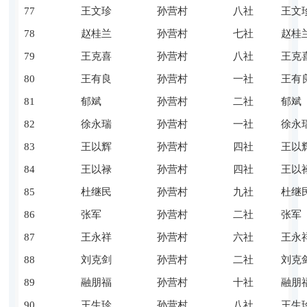
77
王文珍
孙营村
八社
王文
78
赵桂兰
孙营村
七社
赵桂
79
王克喜
孙营村
八社
王克
80
王有良
孙营村
一社
王有
81
郁斌
孙营村
二社
郁斌
82
徐永瑞
孙营村
一社
徐永
83
王以辉
孙营村
四社
王以
84
王以禄
孙营村
四社
王以
85
杜继民
孙营村
九社
杜继
86
张军
孙营村
二社
张军
87
王永祥
孙营村
六社
王永
88
刘克剑
孙营村
二社
刘克
89
融朋福
孙营村
十社
融朋
90
王生珍
孙营村
八社
王生