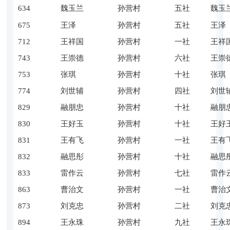
634
魏玉兰
孙营村
五社
魏玉
675
王泽
孙营村
五社
王泽
712
王祥国
孙营村
一社
王祥
743
王崇德
孙营村
六社
王崇
753
张琪
孙营村
十社
张琪
774
刘世辅
孙营村
四社
刘世
829
融朋忠
孙营村
十社
融朋
830
王好玉
孙营村
十社
王好
831
王有飞
孙营村
一社
王有
832
融思彤
孙营村
十社
融思
833
雷作云
孙营村
七社
雷作
863
曹治文
孙营村
一社
曹治
873
刘克忠
孙营村
二社
刘克
894
王永珠
孙营村
九社
王永