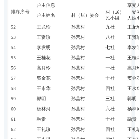
户主信息
享受
排序序号
村（居）
受补
户主姓名
村（居）委会
民小组
人姓
52
王龙珍
孙营村
九社
王龙
53
王贤珍
孙营村
八社
王贤
54
李发明
孙营村
七社
李发
55
王桂花
孙营村
一社
王桂
56
高月玲
孙营村
一社
高月
57
窦金花
孙营村
十社
窦金
58
王永华
孙营村
四社
王永
59
郭明
孙营村
三社
郭明
60
杨林河
孙营村
六社
杨林
61
融贵
孙营村
十社
融贵
62
王礼珍
孙营村
四社
王礼