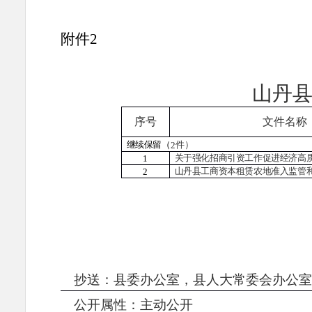
附件
2
山丹
序号
文件
名称
件）
继续保留（
2
关于强化招商引资工作促进经济高
1
山丹县工商资本租赁农地准入监管
2
抄送：县委办
公室
，县人大
常委会办公室
公开属性：主动公开