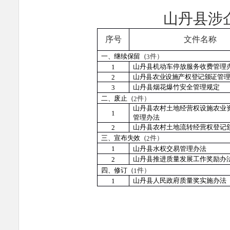
山丹县涉
序号
文件
名称
件）
一、继续保留（
3
山丹县机动车停放服务收费管理
1
山丹县农业设施产权登记颁证管
2
山丹县烟花爆竹安全管理规定
3
件）
二、废止（
2
山丹县农村土地经营权设施农业
1
管理办法
山丹县农村土地流转经营权登记
2
件）
三、宣布失效（
2
1
山丹县水权交易管理办法
山丹县推进质量发展工作奖励办
2
件）
四、修订（
1
山丹县人民政府质量奖实施办法
1