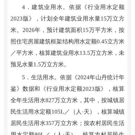
4．
建筑业用水。
依据
《行业用水定额
2023
版》，
计划全年建筑业用水量
15
万立方
米。
2026
年，预计建筑面积
15
万平方米，按
照住宅房屋建筑框架结构用水定额
0.45
立方米
／
平方米，核算建筑业用水
13.5
万立方米，未
预见水量
1.5
万立方米。
5．
生活用水。
依据《
2024
年山丹统计年
鉴》数据和
《行业用水定额
2023
版》，
核算
全年生活用水
827
万立方米，其中
，
按城镇居
民生活用水定额
105L／
（人
·
天），核算
城镇
居民生活用水
357
万立方米
；按农村居民生活
用水定额
80L／
（人
·
天），核算农村
居民生