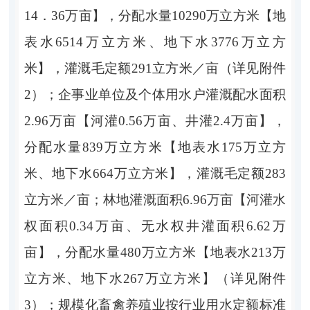
14．
36
万亩
】
，分配水量
10290
万立方米
【
地
表水
6514
万立方米、地下水
3776
万立方
米
】
，灌溉毛定额
291
立方米
／
亩
（详见附件
2
）
；企事业单位及个体用水户
灌溉配水面积
2.96
万亩
【
河灌
0.56
万亩、
井灌
2.4
万亩
】
，
分配水量
839
万立方米
【
地表水
175
万立方
米、地下水
664
万立方米
】
，灌溉毛定额
283
立方米
／
亩；林地灌溉面积
6.96
万亩
【河灌水
权面积
0.34
万亩、无水权井灌面积
6.62
万
亩】
，分配水量
480
万立方米
【
地表水
213
万
立方米、地下水
267
万立方米
】
（详见附件
3
）
；规模化畜禽养殖业按行业用水定额标准