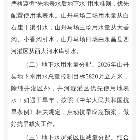
严格遵循
“
先地表水后地下水
”
用水准则，优先
配置使用地表水。山丹马场二场用水量从白
石崖干渠引水，山丹马场三场用水量从大香
沟、小香沟引水，山丹马
场四场由永昌县西
河灌区从西大河水库引水。
（二）地下水用水量分配
。
202
6
年山丹
县地下水用水总量控制目标
5820
万立方米
，
除纯井灌区外，井河混灌区优先使用地表
水；
如遇干旱
年
，
按照《中华人民共和国抗
旱条例》相关规定，启动抗旱应急预案，做
好抗旱减灾工作
。
（三）地下水超采区压减量分配
。
结合