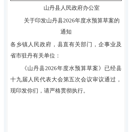
山丹县人民政府
办公室
关于
印发
山丹县
2026
年度水预算草案
的
通知
各乡镇人民政府，县直有关部门，企事业及
省市驻丹有关单位：
《
山丹县
2026
年度水预算草案
》
已
经县
十九届
人民代表大
会第
五
次
会议审议通过，
现印发你们，请严格贯彻执行。