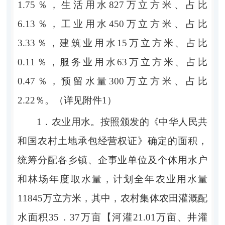
1.75％
，
生活用水
827
万立方米、
占比
6.13
％
，工业用水
450
万立方米、
占比
3.33
％
，
建筑业用水
15
万立方米、
占比
0.11
％
，
服务业用水
63
万立方米、
占比
0.47
％
，
预留水量
300
万立方米、占比
2.22％
。
（详见附
件
1
）
1
．
农业
用水
。
按照颁发的《中华人民共
和国农村土地承包经营权证》确
定
的面积，
统筹分配各乡镇、
企事业单位及个体用水户
和林场
年度取水量
，
计划全年农业用水量
11845
万立方米，其中，农村集体
农田灌溉配
水面积
35．
37
万亩
【
河灌
21.01
万亩、井灌