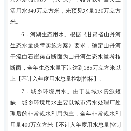
活用水
340
万立方米，
未预见水量
130
万立方
米。
6
．
河湖生态用水
。
根据《甘肃省山丹河
生态水量保障实施方案》要求，
确定
山丹河
干流白石崖渠首断面
为山丹河生态水量考核
断面，全年
生态水量
下泄达到
185
万立方米
以
上
【不计入年度用水总量控制指标】
。
7
．
城乡环境用水
。
由于县域水资源短
缺，
城乡环境用水主要以
城市污水处理厂处
理后的
非常规水利用为主，全年非常规水利
用量
400
万立方米
【不计入年度用水总量控制