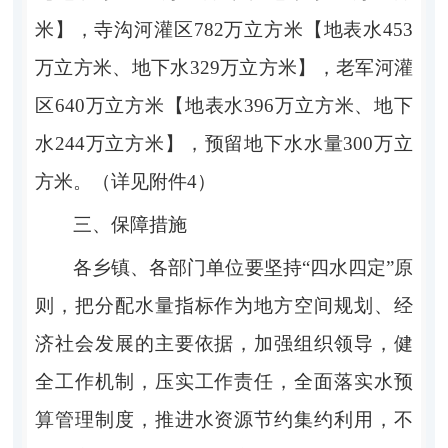
米
】
，
寺沟河灌区
782
万立方米
【
地表水
453
万立方米、地下水
329
万立方米
】
，
老军河灌
区
640
万立方米
【
地表水
396
万立方米、地下
水
244
万立方米
】
，
预留地下水水量
300
万立
方米
。
（详见附
件
4
）
三
、
保障
措施
各乡镇、各部门单位要坚持
“
四水四定
”
原
则，把分配水量指标作为地方空间规划、经
济社会发展的主要依据，加强组织领导，健
全工作机制，压实工作责任，全面落实水预
算管理制度，推进水资源节约集约利用，不