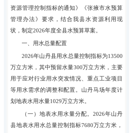
资源管理控制指标的通知》《张掖市水预算
管理办法》要求，结合我县水资源利用现
状，制定
2026
年度全县水预算草案。
一、用水总量
配置
202
6
年山丹县用水总量控制指标为
13
500
万立方米
，
其中预留水量
300
万立方米
，
主要
用于应对行业用
水突发情况、重点工业项目
等用水需求的调整和配置。山丹马场年度计
划地表水用水量
1029
万立方米。
（一）地表水用水量分配
。
202
6
年山丹
县地表水用水总量控制指标
7680
万立方米
，