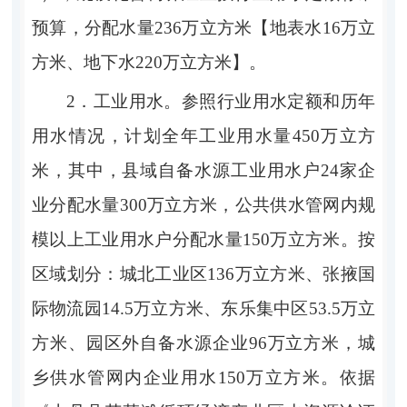
预算，分配水量
236
万立方米
【
地表水
16
万立
方米、地下水
220
万立方米
】
。
2．
工业用水。
参照行业用水定额和历年
用水情况，计划全年工业用水量
450
万立方
米，其中，县域自备水源工业用水户
24
家企
业分配水量
300
万立方米，公共供水管网内规
模以上工业用水户分配水量
150
万立方米。按
区域划分：城北工业区
136
万立方米、张掖国
际物流园
14.5
万立方米、东乐集中区
53.5
万立
方米、园区外自备水源企业
96
万立方米，城
乡供水管网内企业用水
150
万立方米。
依据