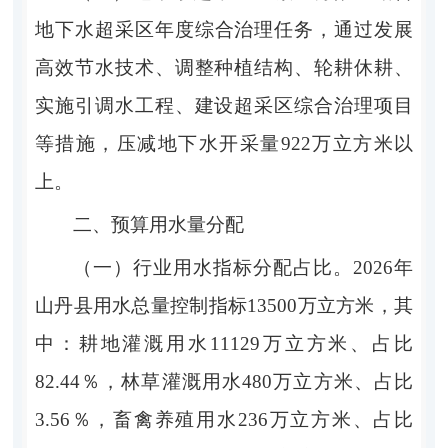
地下水超采区年度
综合
治理任务，
通过发展
高效节水技术、调整种植结构、轮耕休耕、
实施引调水工程、建设超采区综合治理项目
等措施，压减地下水开采量
922
万立方米以
上。
二
、
预算
用水量分配
（一）行业用水指标分配占比。
202
6
年
山丹县用水总量控制指标
13500
万立方米，其
中：
耕地灌溉用水
11129
万立方米、占比
82.44％
，林草灌溉用水
480
万立方米、占比
3.56％
，畜禽养殖用水
236
万立方米、占比