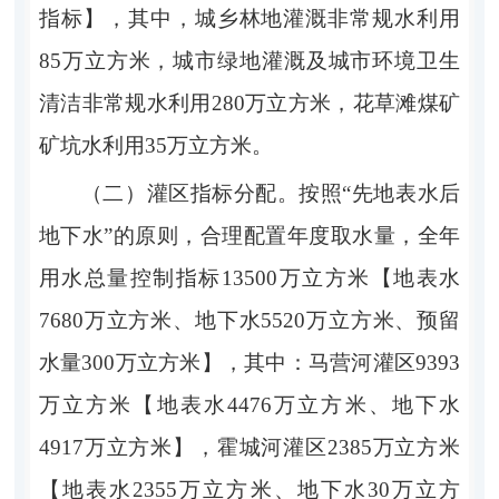
指标】
，其中，城乡林地灌溉非常规水利用
85
万立方米，
城市绿地灌溉及城市环境卫生
清洁
非常规水利用
280
万立方米，花草滩煤矿
矿坑水利用
35
万立方米。
（二）灌区指标分配。
按照
“
先地表
水
后
地下水
”
的原则，合理配置年度取水量，全年
用水总量控制指标
13
500
万立方米
【
地表水
7680
万立方米、地下水
5520
万立方米
、
预留
水量
300
万立方米
】
，其中：
马营河灌区
9393
万立方米
【
地表水
4476
万立方米、地下水
4917
万立方米
】
，
霍城河灌区
2385
万立方米
【
地表水
2355
万立方米
、
地下水
3
0
万立方