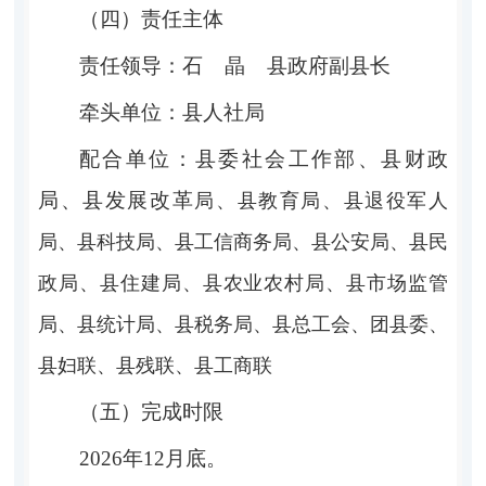
（四）责任主体
责
任
领
导
：
石
晶
县政府副县长
牵
头
单
位
：县人社局
配
合
单
位
：县委社会工作部、县财政
局、县发展改革
局、
县教育局、县退役军人
局、县科技局、县工信商务局、县公安局、县民
政局、县住建局、县农业农村局、县市场监管
局、县统计局、县税务局、县总工会、团县委、
县妇联、县残联、县工商联
（五）完成时限
2026
年
12
月底。