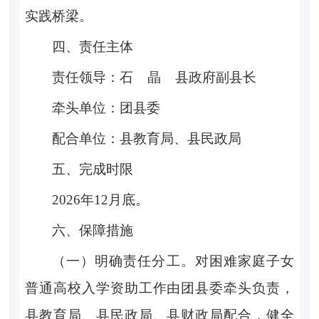
实践桥梁
。
四
、责任主体
责
任
领
导
：石
晶
县政府副县长
牵
头
单
位
：团县委
配
合
单
位
：县教育局、县民政局
五
、
完成时限
2026
年
12
月底。
六
、保障措施
（一）明确责任分工。
对困难家庭子女
普通高校入学资助工
作由团
县
委牵头负责，
县
教育局、
县
民政局、
县
财政局配合，健全