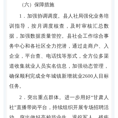
（
六
）保障措施
1．
加强协调调度。
县人社局强化业务培
训指导，按月调度核查，及时审核汇总数
据，加强数据质量管控。县社会工作综合事
务中心和各社区
全力挖潜，通过走商户、入
企业，平台查、电话找等形式，全方位多渠
道收集就业人员实名信息，加强动态管理，
确保顺利完成全年城镇新增就业
2
6
00
人目标
任务。
2．
突出重点群体。
进一步用好
“
甘肃人
社
”
直播带岗平台，持续组织开展专场招聘活
动，突出做好高校毕业生、退役军人、残疾