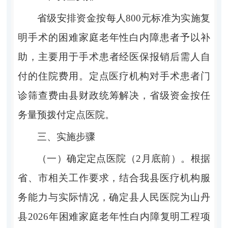
省级安排资金按每人
800
元标准为实施复
明手术的困
难家庭
老年
性
白内障患者予以补
助，
主要用于手术患者经医保报销后需人自
付的住院费用。定点医疗机构对手术患者门
诊筛查费
由县财政统筹
解决，省级资金按任
务量预拨付定点医院。
三
、实施步骤
（一）确定定点医院（
2
月底前）。
根据
省、市相关工作要求，结合我
县医疗机构服
务能力与实际情况，确定县人民医院为山丹
县
2026
年困难家
庭老年性白内障复明工程项