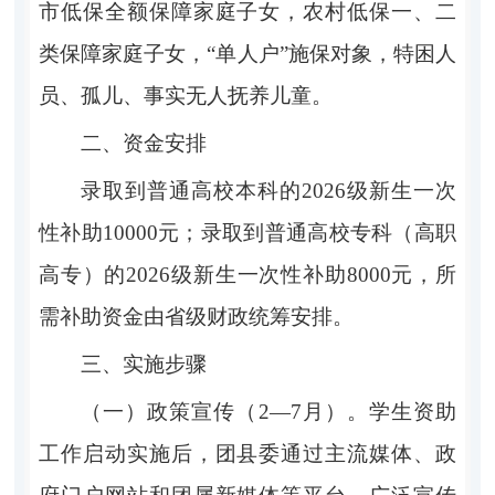
市低保全额保障家庭子女，农村低保一、二
类保障家庭子女，
“
单人户
”
施保对象，特困人
员、孤儿、事实无人抚养儿童。
二、资金安排
录取到普通高校本科的
202
6
级新生一次
性补助
10000
元；录取到普通高校专科（高职
高专）的
202
6
级新生一次性补助
8000
元
，
所
需补助资金
由
省级财政统筹安排。
三
、实施步骤
（一）政策宣传（
2—7
月）。
学生资助
工作启动实施后，团县委通过主流媒体、政