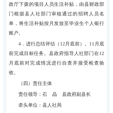
政厅下拨的项目人员生活补贴，由县财政部
门根据县人社部门审核通过的招聘人员名
单，将生活补贴按月发放至毕业生个人银行
账户。
4．
进行总结评估（
12
月底前）。
11
月底
前完成目标任务。县
政府指导人社部门在
12
月底前对完成情况进行自查并接受检查验
收
。
（四）责任主体
责
任
领
导
：石
晶
县政府副县长
牵
头
单
位
：县人社局