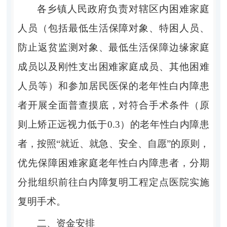
各乡镇人民政府负责对辖区内困难家庭
人员（
包括最低生活保障对象、特困人员、
防止返贫监测对象、最低生活保障边缘家庭
成员以及刚性支出困难家庭成员、其他困难
人员等
）
和
参加
居民医保的老年性白内障患
者
开展
全面普查摸底
，
对符合手术条件
（原
则上矫正远视力低于
0.3
）
的老年性白内障患
者
，按照
“
就近、就急、安全、自愿
”
的原则
，
优先保障困难家庭老年性白内障患者，分期
分批组织前往白内障复明工程定点医院实施
复明手术。
二
、资金安排