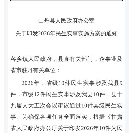
山丹县
人民政府办公室
关于印发
202
6
年
民生
实事
实施
方案的通知
各乡镇人民政府，县直有关部门，企事业及
省市驻丹有关单位：
2026
年，省
级
10
件民
生
实事涉及我县
9
件，市
级
12
件民
生
实事涉及我县
10
件
，县十
九届人大五次会议审议通过
10
件县级民生实
事
。为确保各项任务全面落实，
根据
《
甘肃
省人民政府办公厅关于印发
2026
年
10
件为民