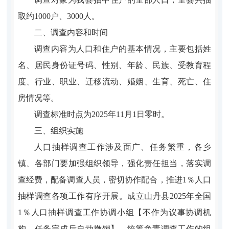
取约
1
000
户、
3000
人。
二、调查内容和时间
调查内容为人口和住户的基本情况，主要包括姓
名、居民身份证号码、性别、年龄、民族、受教育程
度、行业、职业、迁移流动、婚姻、生育、死亡、住
房情况等。
调查标准时点为
2025
年
11
月
1
日零时。
三、组织实施
人口抽样调查工作涉及面广、任务繁重，各
乡
镇、各
部门要加强组织领导，强化责任担当，落实调
查经费，配备调查人员，密切协作配合，推进
1
％人口
抽样调查各项工作有序开展。成立
山丹县
2025
年全
国
1
％人口抽样调查工作协调小组
【
不作为议事协调机
构，任务完成后自动撤销
】
，统筹负责调查
工作
的组