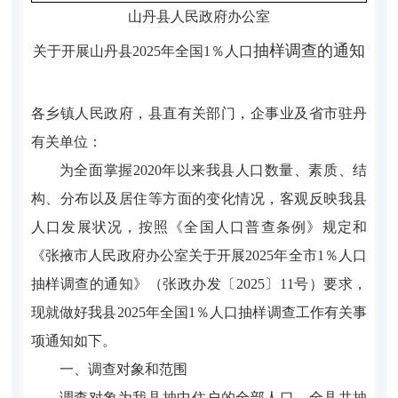
山丹县
人民政府办公室
抽样调查的通知
关于开展
山丹县
2025
年全
国
1
％人口
各
乡镇
人民政府，
县直有关部门
，
企事业及省市驻丹
有关单位
：
为全面掌握
2020
年以来我
县
人口数量、素质、结
构、分布以及居住等方面的变化情况，客观反映我
县
人口发展状况，按照《全国人口普查条例》规定和
《张掖市人民政府办公室关于开展
2025
年全市
1
％人口
抽样调查的通知》（张政办发〔
2025
〕
11
号）要求，
现就做好我县
2025
年
全国
1
％人口抽样调查工作有关事
项通知如下。
一、调查对象和范围
调查对象为我
县
抽中住户的全部人口，全
县
共抽