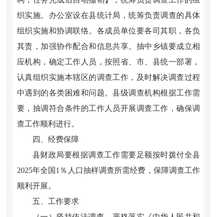
织实施。办公室设在
县
统计局，统筹负责调查的具体
组织实施和协调
联络
。各成员单位要各司其职，各负
其责，加强协作配合和信息共享。
抽中
乡镇
要成立相
应机构，
确定工作人员，
按照省、市
、县
统一部署，
认真组织实施本
辖区
的调查工作，及时解决调查过程
中遇到的各类困难和问题
。
县
级
调查机构根据工作需
要，抽调符合条件的工作人员开展调查工作，确保调
查工作顺利进行。
四、经费保障
县财政局要根据调查工作需要足额
按时拨付
全县
2025
年全
国
1
％人口抽样调查所需经费，保障调查工作
顺利开展。
五、工作要求
（一）坚持依法调查。
严格落实《中华人民共和