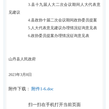
3.
县十
九
届人大
二
次会议期间人大代表意
见建议
4.
县
政协
十
届
二
次会议期间政协委员提案
5.
人大代表意见建议办理情况征询意见表
6.政协委员提案办理情况征询意见表
山丹县人民政府
202
3
年
3
月
8
日
附件下载：
附件1-6.doc
扫一扫在手机打开当前页面