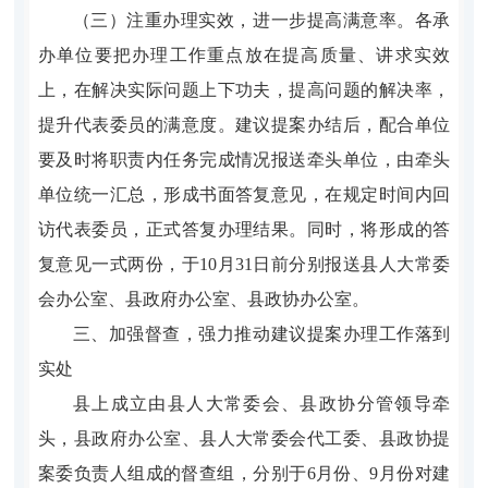
（三）注重办理实效，进一步提高满意率。
各承
办单位要把办理工作重点放在提高质量、讲求实效
上，在解决实际问题上下功夫，提高问题的解决率，
提升代表委员的满意度。建议提案办结后，配合单位
要及时将职责内任务完成情况报送牵头单位，由牵头
单位统一汇总，形成书面答复意见，在规定时间内回
访代表委员，正式答复办理结果。同时，将形成的答
复意见一式两份，于
10
月
31
日前分别报送县人大
常委
会
办
公室
、
县
政府办
公室
、
县
政协办
公室
。
三、加强督查，强力推动建议提案办理工作落到
实处
县上成立由县人大
常委会
、县政协分管领导牵
头，县政府办
公室
、县人大常委会代工委、县政协提
案委负责人组成的督查组，分别于
6
月份、
9
月份对建