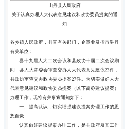
山丹县人民政府
关于认真办理人大代表意见建议和政协委员提案的通
知
各乡镇人民政
府
，
县直有关部门
，
企事业及省市驻丹
有关单
位：
县十
九
届人大
二
次会议和县政协
十
届
二
次会议期
间，县人大常委会审查交办人大代表意见建议
23
件，
县政协审查交办政协委员提案
27
件
。
为切实做好人大
代表意见建议和政协委员提案（以下简称建议提案）
办理工作，现将有关事宜通知如下：
一、提高认识，切实增强建议提案办理工作的思
想自觉
认真做好建议提案办理工作，是县政府及其工作