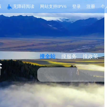
版
无障碍阅读
网站支持IPV6
登录
注册
个
搜全站
搜服务
搜政策