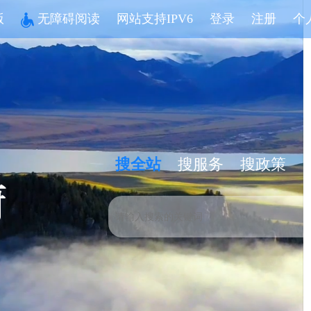
版
无障碍阅读
网站支持IPV6
登录
注册
个
搜全站
搜服务
搜政策