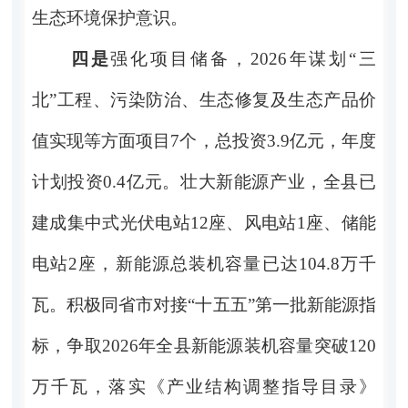
生态环境保护意识。
四是
强化项目储备，
2026
年谋划“三
北”工程、污染防治、生态修复及生态产品价
值实现等方面项目
7
个，总投资
3.9
亿元，年度
计划投资
0.4
亿元。壮大新能源产业，全县已
建成集中式光伏电站
12
座、风电站
1
座、储能
电站
2
座，新能源总装机容量已达
104.8
万千
瓦。积极同省市对接“十五五”第一批新能源指
标，争取
2026
年全县新能源装机容量突破
120
万千瓦，落实《产业结构调整指导目录》