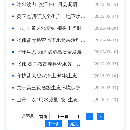
叶尔波力·孜汗在山丹县调研时强调 做好“水文章” 壮大“马产业” 走好具有山丹特色的县域经济高质量发展之路
[2026-05-15]
黄国杰调研安全生产、地下水超采治理和耕地休耕等工作
[2026-05-07]
山丹：春风添新绿 植树正当时
[2026-04-20]
张伟督导检查地下水超采治理和治理性休耕工作
[2026-04-03]
坚守生态底线 赋能高质量发展
[2026-03-16]
张伟 黄国杰督导检查水务、生态环境、农业农村部门重点工作并召开全县地下水超采治理工作座谈会
[2026-03-02]
守护蓝天碧水净土 筑牢生态安全屏障
[2026-02-20]
关于第三轮省级生态环境保护督察第9项整改任务验收销号情况的公示
[2026-02-03]
山丹：以“用水减量”换“生态增量”
[2026-01-13]
共55条
首页
上一页
1
2
3
下一页
尾页