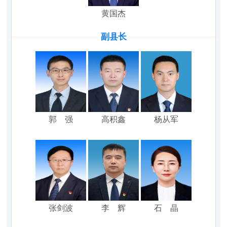
黄国杰
副县长
郭 强
高积鑫
杨从军
张剑波
李 辉
石 晶