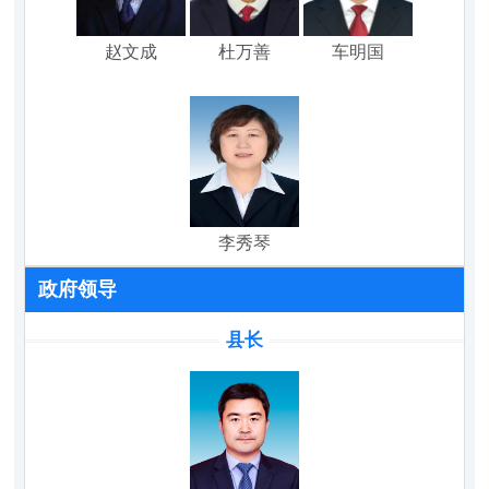
赵文成
杜万善
车明国
李秀琴
政府领导
县长