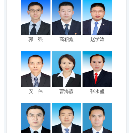
郭 强
高积鑫
赵学涛
安 伟
曹海霞
张永盛