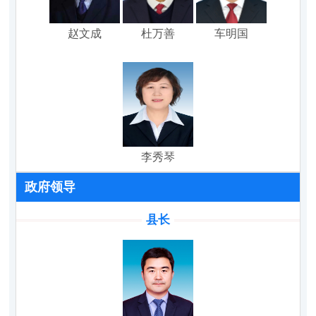
赵文成
杜万善
车明国
李秀琴
政府领导
县长