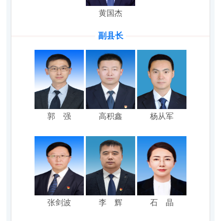
黄国杰
副县长
郭 强
高积鑫
杨从军
张剑波
李 辉
石 晶