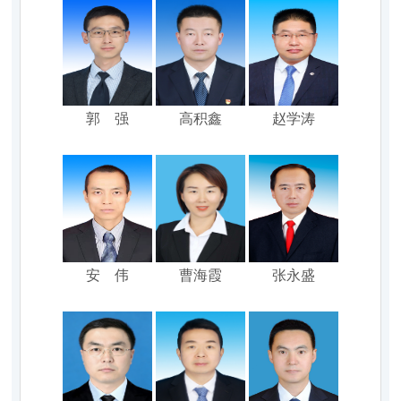
郭 强
高积鑫
赵学涛
安 伟
曹海霞
张永盛